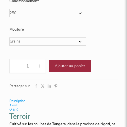
Conditionnement
Mouture
quantité
Ajouter au panier
de
Café
NKANDA
Burundi
Partager sur
Description
Avis
0
Q & R
Terroir
Cultivé sur les collines de Tangara, dans la province de Ngozi, ce