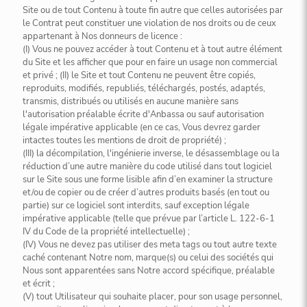
Site ou de tout Contenu à toute fin autre que celles autorisées par
le Contrat peut constituer une violation de nos droits ou de ceux
appartenant à Nos donneurs de licence :
(I) Vous ne pouvez accéder à tout Contenu et à tout autre élément
du Site et les afficher que pour en faire un usage non commercial
et privé ; (II) le Site et tout Contenu ne peuvent être copiés,
reproduits, modifiés, republiés, téléchargés, postés, adaptés,
transmis, distribués ou utilisés en aucune manière sans
l'autorisation préalable écrite d'Anbassa ou sauf autorisation
légale impérative applicable (en ce cas, Vous devrez garder
intactes toutes les mentions de droit de propriété) ;
(III) la décompilation, l'ingénierie inverse, le désassemblage ou la
réduction d’une autre manière du code utilisé dans tout logiciel
sur le Site sous une forme lisible afin d’en examiner la structure
et/ou de copier ou de créer d’autres produits basés (en tout ou
partie) sur ce logiciel sont interdits, sauf exception légale
impérative applicable (telle que prévue par l’article L. 122-6-1
IV du Code de la propriété intellectuelle) ;
(IV) Vous ne devez pas utiliser des meta tags ou tout autre texte
caché contenant Notre nom, marque(s) ou celui des sociétés qui
Nous sont apparentées sans Notre accord spécifique, préalable
et écrit ;
(V) tout Utilisateur qui souhaite placer, pour son usage personnel,