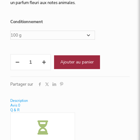
un parfum fleuri aux notes animales.
Conditionnement
quantité
Ajouter au panier
de
Perles
de
Mandarin
Partager sur
Description
Avis
0
Q & R