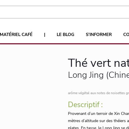
MATÉRIEL CAFÉ
|
LE BLOG
S’INFORMER
C
Thé vert na
Long Jing (Chin
arôme végétal aux notes de noisettes g
Descriptif :
Provenant d’un terroir de Xin Chan
mètres d’altitude sur des théiers 
plates. En tasse, le Long Jing se 