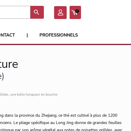
0
ONTACT
|
PROFESSIONNELS
ture
e)
rillées, une belle longueur en bouche
g dans la province du Zhejiang, ce thé est cultivé à plus de 1200
anciens. Le pliage spécifique au Long Jing donne de grandes feuilles
distingue par son arôme végétal aux notes de noisettes grillées, avec