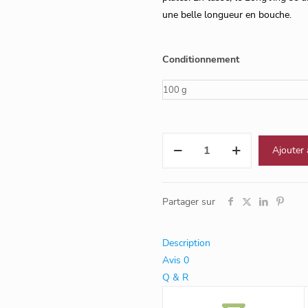
une belle longueur en bouche.
Conditionnement
quantité
Ajouter 
de
Long
Jing
Partager sur
(Chine)
Description
Avis
0
Q & R