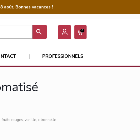
8 août. Bonnes vacances !
0
ONTACT
|
PROFESSIONNELS
omatisé
e
fruits rouges, vanille, citronnelle