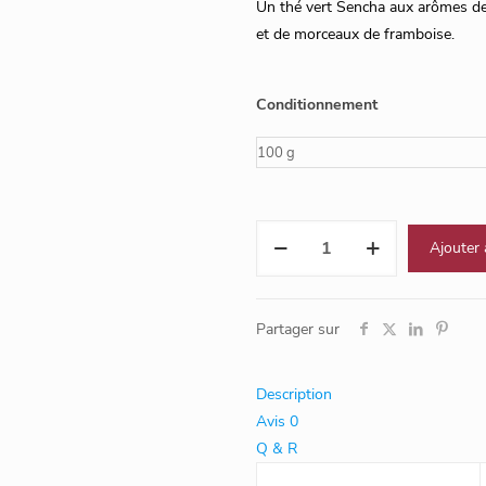
Un thé vert Sencha aux arômes de f
et de morceaux de framboise.
Conditionnement
quantité
Ajouter 
de
Rose
c'est
Partager sur
la
vie
Description
Avis
0
Q & R