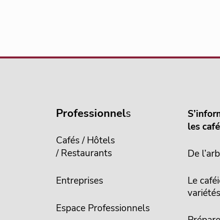
Professionnel
s
S’infor
les caf
Cafés / Hôtels
/ Restaurants
De l’arb
Entreprises
Le caféi
variété
Espace Professionnels
Prépare