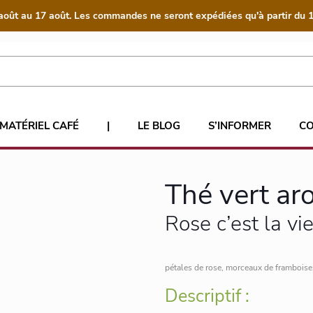
août au 17 août. Les commandes ne seront expédiées qu'à partir du 1
MATÉRIEL CAFÉ
|
LE BLOG
S’INFORMER
C
Thé vert ar
Rose c’est la vi
pétales de rose, morceaux de framboise, 
Descriptif :