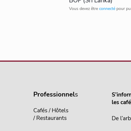
BOP (Sri Lanka)”
Vous devez être
connecté
pour pub
Professionnel
s
S’infor
les caf
Cafés / Hôtels
/ Restaurants
De l’arb