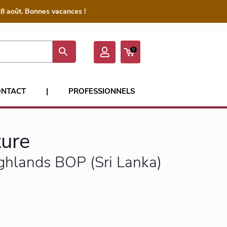
8 août. Bonnes vacances !
0
ONTACT
|
PROFESSIONNELS
ture
ghlands BOP (Sri Lanka)