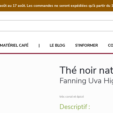
août au 17 août. Les commandes ne seront expédiées qu'à partir du 1
MATÉRIEL CAFÉ
|
LE BLOG
S’INFORMER
C
Thé noir na
Fanning Uva Hi
très corsé et épicé
Descriptif :