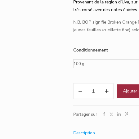
Provenant de la région d’Uva, sur 
très corsé avec des notes épicées.
N.B. BOP signifie Broken Orange P
jeunes feuilles (cueillette fine) se
Conditionnement
quantité
Ajouter 
de
Fanning
Uva
Partager sur
Highlands
BOP
Description
(Sri