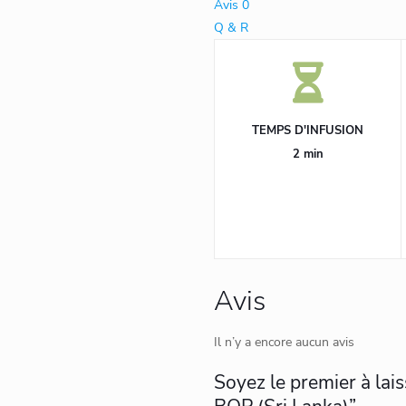
Avis
0
Lanka)
Q & R
TEMPS D'INFUSION
2 min
Avis
Il n’y a encore aucun avis
Soyez le premier à lai