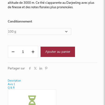
altitude de 3000 m. Ce thé s’apparente au Darjeeling avec plus
de finesse et des notes florales plus prononcées.
Conditionnement
quantité
Ajouter au panier
de
Népal
Antu
Valley
Partager sur
Description
Avis
1
Q & R