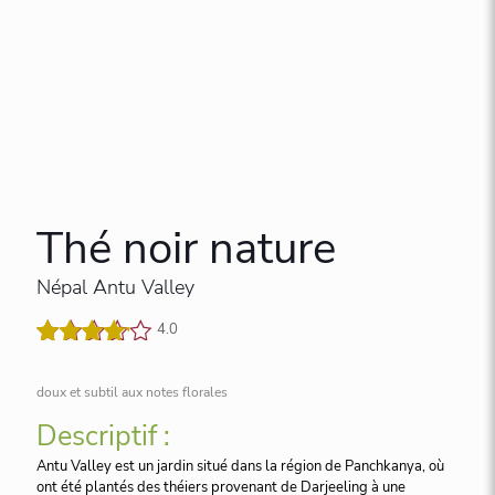
Thé noir nature
Népal Antu Valley
4.0
Noté
1
4.00
sur 5
doux et subtil aux notes florales
basé
sur
Descriptif :
notation
Antu Valley est un jardin situé dans la région de Panchkanya, où
client
ont été plantés des théiers provenant de Darjeeling à une