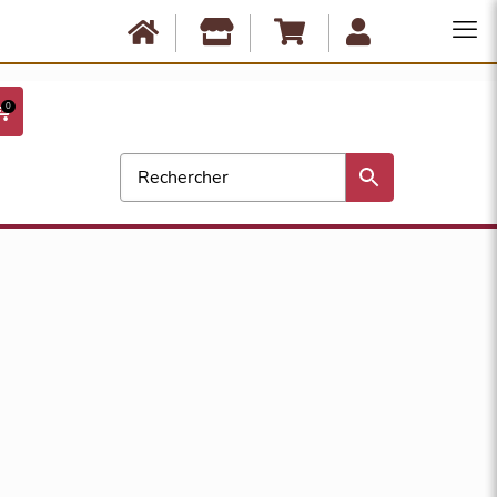
Anbassa est fermé du 10 août au 17 août. Les commandes ne seront
expédiées qu'à partir du 18 août. Bonnes vacances !
0