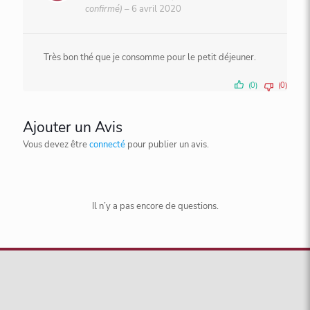
Note
4
confirmé)
–
6 avril 2020
sur 5
Très bon thé que je consomme pour le petit déjeuner.
(0)
(0)
Ajouter un Avis
Vous devez être
connecté
pour publier un avis.
Il n’y a pas encore de questions.