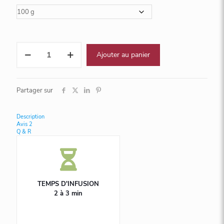
quantité
Ajouter au panier
de
Ronde
Fruitée
Partager sur
Description
Avis
2
Q & R
TEMPS D'INFUSION
2 à 3 min