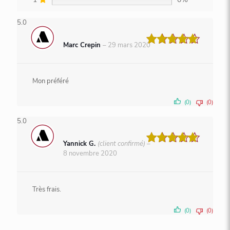
5.0
Marc Crepin
–
29 mars 2020
Note
5
sur 5
Mon préféré
(0)
(0)
5.0
Yannick G.
(client confirmé)
–
Note
5
8 novembre 2020
sur 5
Très frais.
(0)
(0)