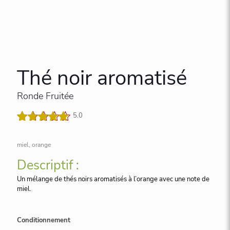
Thé noir aromatisé
Ronde Fruitée
5.0
Noté
2
5.00
sur 5
miel, orange
basé sur
notations
Descriptif :
client
Un mélange de thés noirs aromatisés à l’orange avec une note de
miel.
Conditionnement