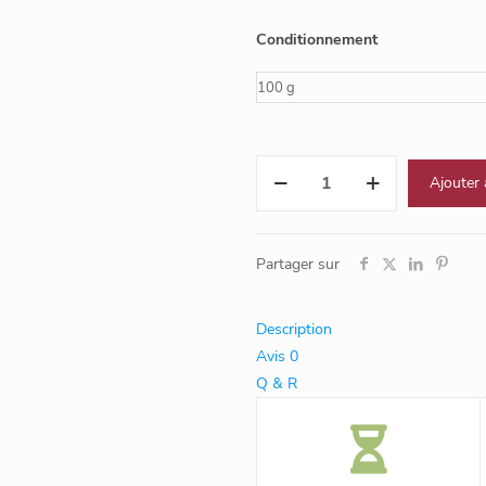
Conditionnement
quantité
Ajouter 
de
Chérubins
Partager sur
Description
Avis
0
Q & R