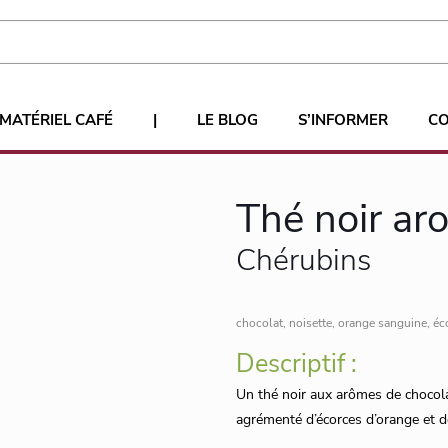
MATÉRIEL CAFÉ
|
LE BLOG
S’INFORMER
C
Thé noir ar
Chérubins
chocolat, noisette, orange sanguine, éc
Descriptif :
Un thé noir aux arômes de chocolat,
agrémenté d’écorces d’orange et de