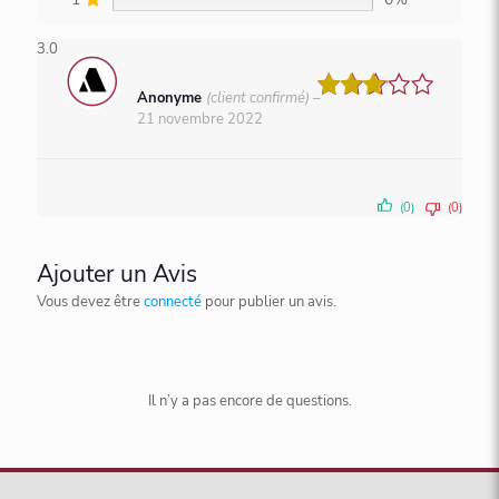
3.0
Anonyme
(client confirmé)
–
Note
3
21 novembre 2022
sur 5
(0)
(0)
Ajouter un Avis
Vous devez être
connecté
pour publier un avis.
Il n’y a pas encore de questions.