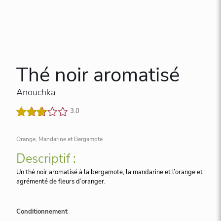
Thé noir aromatisé
Anouchka
3.0
Noté
1
3.00
Orange, Mandarine et Bergamote
sur 5
basé
Descriptif :
sur
Un thé noir aromatisé à la bergamote, la mandarine et l’orange et
notation
agrémenté de fleurs d’oranger.
client
Conditionnement