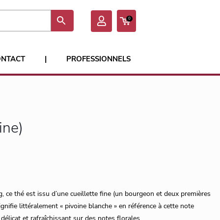
0
ONTACT
|
PROFESSIONNELS
ine)
, ce thé est issu d’une cueillette fine (un bourgeon et deux premières
gnifie littéralement « pivoine blanche » en référence à cette note
élicat et rafraîchissant sur des notes florales.