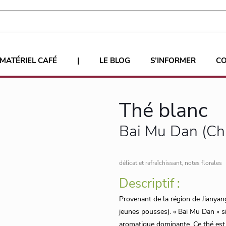
MATÉRIEL CAFÉ
|
LE BLOG
S’INFORMER
C
Thé blanc
Bai Mu Dan (Ch
délicat et rafraîchissant, notes florales
Descriptif :
Provenant de la région de Jianyang
jeunes pousses). « Bai Mu Dan » si
aromatique dominante. Ce thé est d