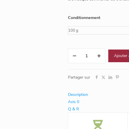
Conditionnement
quantité
Ajouter 
de
Bai
Mu
Partager sur
Dan
(Chine)
Description
Avis
0
Q & R