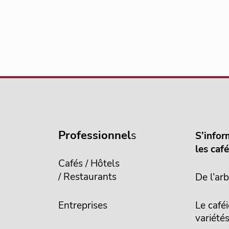
Professionnel
s
S’infor
les caf
Cafés / Hôtels
/ Restaurants
De l’arb
Entreprises
Le caféi
variété