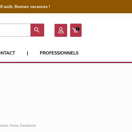
8 août. Bonnes vacances !
0
ONTACT
|
PROFESSIONNELS
airelle, fraise, framboise