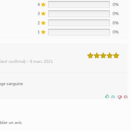
4
0%
3
0%
2
0%
1
0%
lient confirmé)
–
9 mars 2021
Note
5
sur 5
ange sanguine
(0)
(0)
lier un avis.