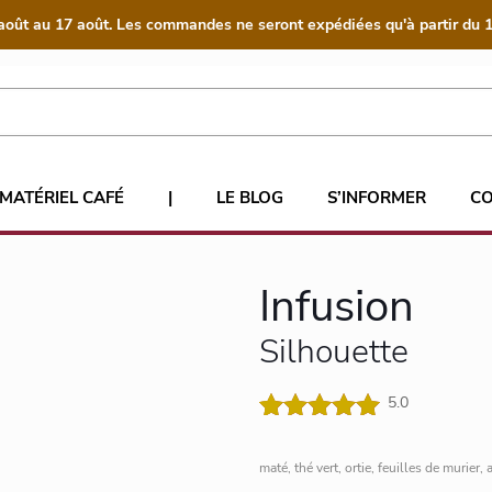
août au 17 août. Les commandes ne seront expédiées qu'à partir du 1
MATÉRIEL CAFÉ
|
LE BLOG
S’INFORMER
C
Infusion
Silhouette
5.0
Noté
1
5.00
sur 5
maté, thé vert, ortie, feuilles de murier, 
basé sur