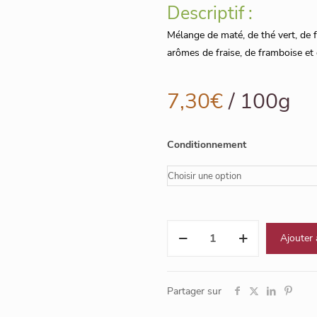
Descriptif :
notation
client
Mélange de maté, de thé vert, de fe
arômes de fraise, de framboise et d
7,30
€
/ 100g
Conditionnement
quantité
Ajouter 
de
Silhouette
Partager sur