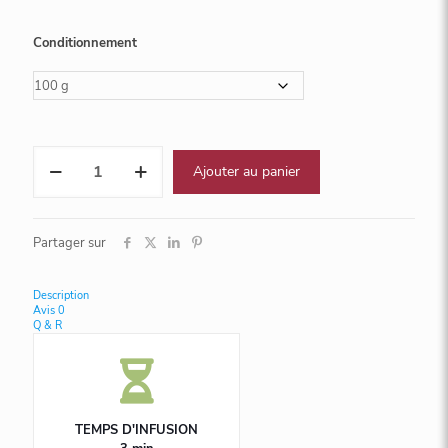
Conditionnement
quantité
Ajouter au panier
de
Rooibos
Earl
Grey
Partager sur
Description
Avis
0
Q & R
TEMPS D'INFUSION