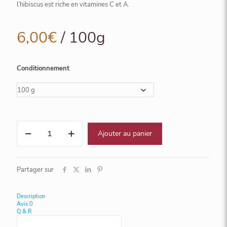
l’hibiscus est riche en vitamines C et A.
6,00
€
/ 100g
Conditionnement
quantité
Ajouter au panier
de
Provence
Partager sur
Description
Avis
0
Q & R