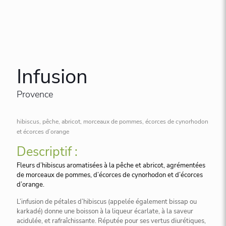
Infusion
Provence
hibiscus, pêche, abricot, morceaux de pommes, écorces de cynorhodon
et écorces d’orange
Descriptif :
Fleurs d’hibiscus aromatisées à la pêche et abricot, agrémentées
de morceaux de pommes, d’écorces de cynorhodon et d’écorces
d’orange.
L’infusion de pétales d’hibiscus (appelée également bissap ou
karkadé) donne une boisson à la liqueur écarlate, à la saveur
acidulée, et rafraîchissante. Réputée pour ses vertus diurétiques,