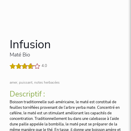
Infusion
Maté Bio
4.0
Noté
3
4.00
sur 5
amer, puissant, notes herbacées
basé
sur
Descriptif :
notations
Boisson traditionnelle sud-américaine, le maté est constitué de
client
feuilles torréfiées provenant de l’arbre yerba mate. Concentré en
caféine, le maté est un stimulant améliorant les capacités de
concentration. Traditionnellement bu dans une calebasse à l’aide
dune paille appelée la bombilla, le maté peut se préparer de la
même manière que le thé. En tasse, il donne une boisson amère et