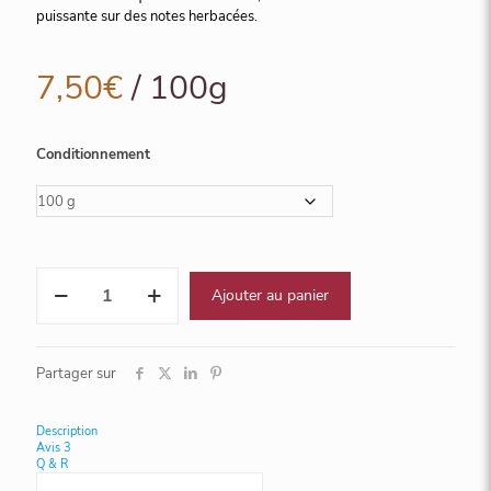
puissante sur des notes herbacées.
7,50
€
/ 100g
Conditionnement
quantité
Ajouter au panier
de
Maté
Bio
Partager sur
Description
Avis
3
Q & R