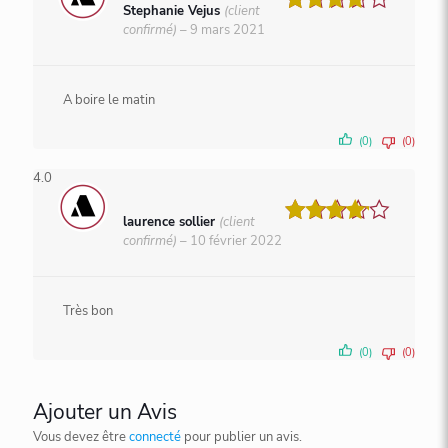
Stephanie Vejus
(client
Note
4
confirmé)
–
9 mars 2021
sur 5
A boire le matin
(0)
(0)
4.0
laurence sollier
(client
Note
4
confirmé)
–
10 février 2022
sur 5
Très bon
(0)
(0)
Ajouter un Avis
Vous devez être
connecté
pour publier un avis.