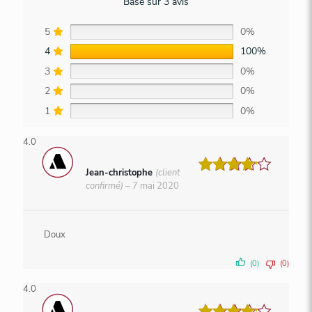
Basé sur 3 avis
5
0%
4
100%
3
0%
2
0%
1
0%
4.0
Jean-christophe
(client
Note
4
confirmé)
–
7 mai 2020
sur 5
Doux
(0)
(0)
4.0