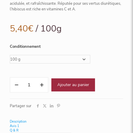
acidulée, et rafraîchissante. Réputée pour ses vertus diurétiques,
l’hibiscus est riche en vitamines C et A.
5,40
€
/ 100g
Conditionnement
quantité
Ajouter au panier
de
Clafoutis
Partager sur
Description
Avis
1
Q & R