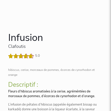
Infusion
Clafoutis
5.0
Noté
1
5.00
sur 5
hibiscus, cerise, morceaux de pommes, écorces de cynorhodon et
basé sur
orange
notation
client
Descriptif :
Fleurs d’hibiscus aromatisées à la cerise, agréméntées de
morceaux de pommes, d’écorces de cynorhodon et d’orange.
L’infusion de pétales d’hibiscus (appelée également bissap ou
karkadé) donne une boisson à la liqueur écarlate, à la saveur