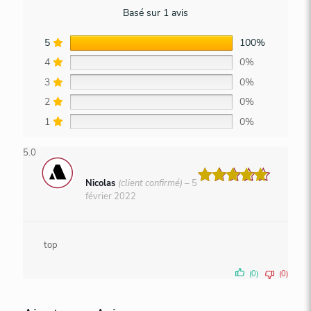
Basé sur 1 avis
5
100%
4
0%
3
0%
2
0%
1
0%
5.0
Nicolas
(client confirmé)
–
5
Note
5
février 2022
sur 5
top
(0)
(0)