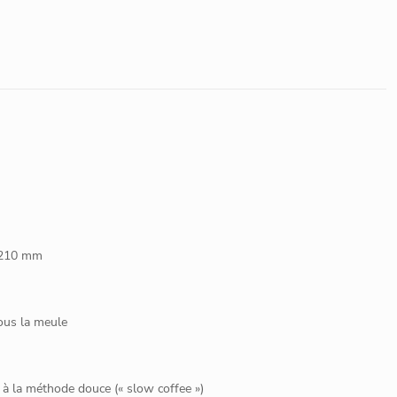
 210 mm
ous la meule
à la méthode douce (« slow coffee »)