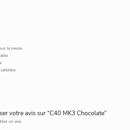
ous la meule
dable
e
cafetière
sser votre avis sur “C40 MK3 Chocolate”
lier un avis.