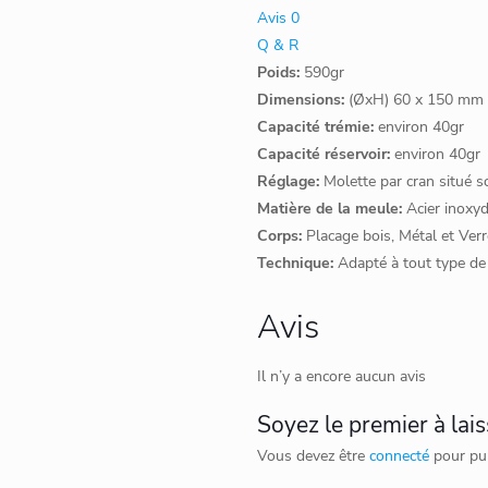
Avis
0
Q & R
Poids:
590gr
Dimensions:
(ØxH) 60 x 150 mm
Capacité trémie:
environ 40gr
Capacité réservoir:
environ 40gr
Réglage:
Molette par cran situé s
Matière de la meule:
Acier inoxy
Corps:
Placage bois, Métal et Verr
Technique:
Adapté à tout type de 
Avis
Il n’y a encore aucun avis
Soyez le premier à lai
Vous devez être
connecté
pour pub