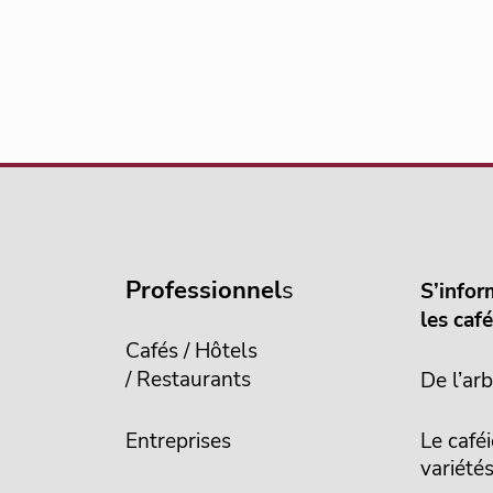
Professionnel
s
S’infor
les caf
Cafés / Hôtels
/ Restaurants
De l’arb
Entreprises
Le caféi
variété