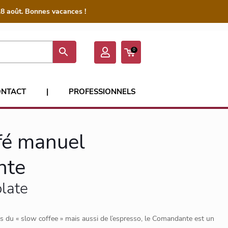
8 août. Bonnes vacances !
0
ONTACT
|
PROFESSIONNELS
fé manuel
nte
late
ls du « slow coffee » mais aussi de l’espresso, le Comandante est un