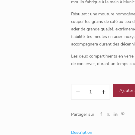
moulin fabriqué à la main à Muni
Résultat : une mouture homogène 
couper les grains de café au lieu d
acier de grande qualité, extrêmemen
fiabilité, les meules en acier inox
accompagnera durant des décenni
Les deux compartiments en verre p
de conserver, durant un temps cou
quantité
Ajouter 
de
C40
MK3
Partager sur
Chocolate
Description