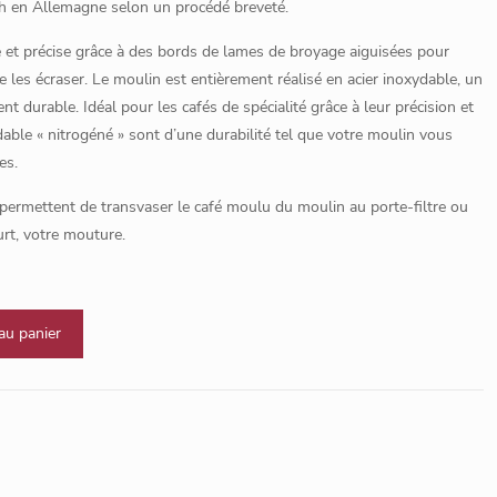
ch en Allemagne selon un procédé breveté.
et précise grâce à des bords de lames de broyage aiguisées pour
e les écraser. Le moulin est entièrement réalisé en acier inoxydable, un
t durable. Idéal pour les cafés de spécialité grâce à leur précision et
ydable « nitrogéné » sont d’une durabilité tel que votre moulin vous
es.
ermettent de transvaser le café moulu du moulin au porte-filtre ou
rt, votre mouture.
au panier