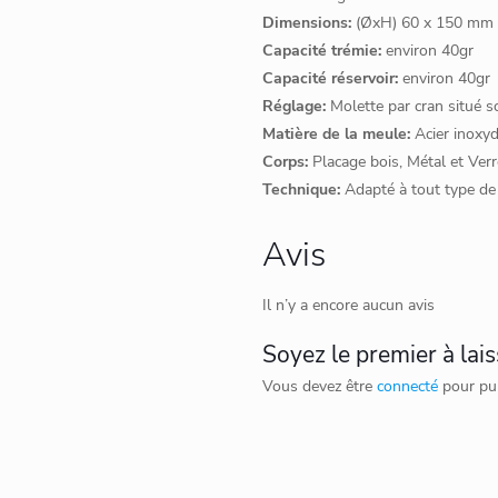
Dimensions:
(ØxH) 60 x 150 mm
Capacité trémie:
environ 40gr
Capacité réservoir:
environ 40gr
Réglage:
Molette par cran situé s
Matière de la meule:
Acier inoxy
Corps:
Placage bois, Métal et Verr
Technique:
Adapté à tout type de 
Avis
Il n’y a encore aucun avis
Soyez le premier à lai
Vous devez être
connecté
pour pub