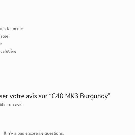
ous la meule
dable
e
cafetière
sser votre avis sur “C40 MK3 Burgundy”
lier un avis.
Il n’y a pas encore de questions.