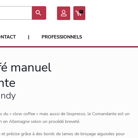
0
ONTACT
|
PROFESSIONNELS
fé manuel
nte
undy
ls du « slow coffee » mais aussi de l’espresso, le Comandante est un
ch en Allemagne selon un procédé breveté.
et précise grâce à des bords de lames de broyage aiguisées pour