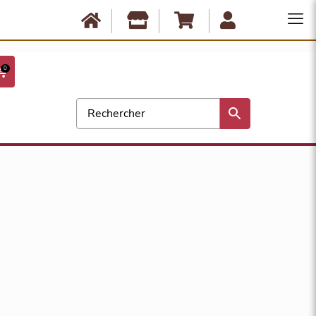
Anbassa est fermé du 10 août au 17 août. Les commandes ne seront
expédiées qu'à partir du 18 août. Bonnes vacances !
0