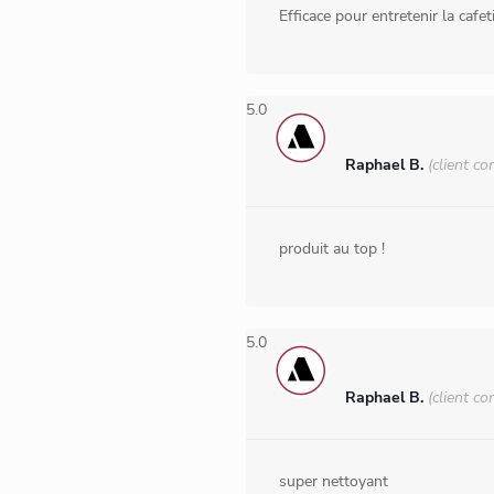
Efficace pour entretenir la cafe
5.0
Raphael B.
(client co
produit au top !
5.0
Raphael B.
(client co
super nettoyant