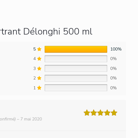
trant Délonghi 500 ml
5
100%
4
0%
3
0%
2
0%
1
0%
confirmé)
–
7 mai 2020
Note
5
sur 5