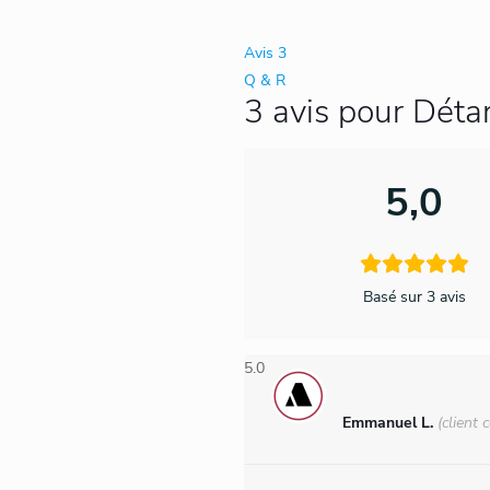
ml
Avis
3
Q & R
3 avis pour
Détar
5,0
Basé sur 3 avis
5.0
Emmanuel L.
(client 