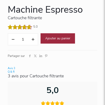
Machine Espresso
Cartouche filtrante
5.0
Noté
3
5.00
quantité
sur 5
Ajouter au panier
de
basé sur
Cartouche
notations
filtrante
client
Partager sur
Avis
3
Q & R
3 avis pour
Cartouche filtrante
5,0