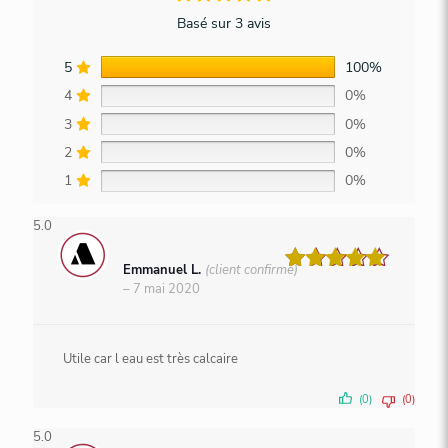
Basé sur 3 avis
5
100%
4
0%
3
0%
2
0%
1
0%
5.0
Emmanuel L.
(client confirmé)
Note
5
–
7 mai 2020
sur 5
Utile car l eau est très calcaire
(0)
(0)
5.0