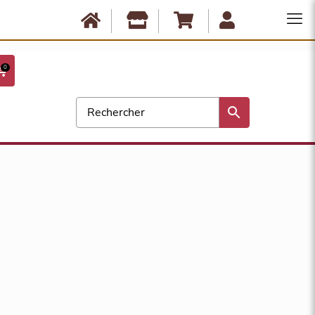
Anbassa est fermé du 10 août au 17 août. Les commandes ne seront
expédiées qu'à partir du 18 août. Bonnes vacances !
0