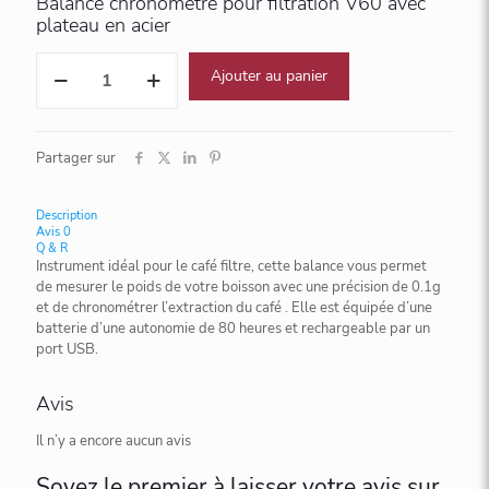
Balance chronomètre pour filtration V60 avec
plateau en acier
quantité
Ajouter au panier
de
Balance
chronomètre
pour
Partager sur
filtration
V60
avec
Description
plateau
Avis
0
en
Q & R
Instrument idéal pour le café filtre, cette balance vous permet
acier
de mesurer le poids de votre boisson avec une précision de 0.1g
et de chronométrer l’extraction du café . Elle est équipée d’une
batterie d’une autonomie de 80 heures et rechargeable par un
port USB.
Avis
Il n’y a encore aucun avis
Soyez le premier à laisser votre avis sur