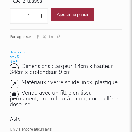
TCA-2 tasses
quantité
Ajouter au panier
de
TCA-
2
tasses
Partager sur
Description
Avis
0
Q & R
Dimensions : largeur 14cm x hauteur
34cm x profondeur 9 cm
Matériaux : verre solide, inox, plastique
Vendu avec un filtre en tissu
permanent, un bruleur à alcool, une cuillère
doseuse
Avis
Il n’y a encore aucun avis