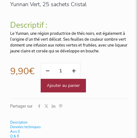
Yunnan Vert, 25 sachets Cristal
Descriptif :
Le Yunnan, une région productrice de thés noirs, est également à
l’origine d’un thé vert délicat. Ses feuilles de couleur sombre vert
donnent une infusion aux notes vertes et fruitées, avec une liqueur
jaune claire et corsée qui se développe en bouche.
quantité
9,90
€
de
Yunnan
Vert,
Ajouter au panier
25
sachets
Cristal
Partager sur
Description
Données techniques
Avis
0
Q & R