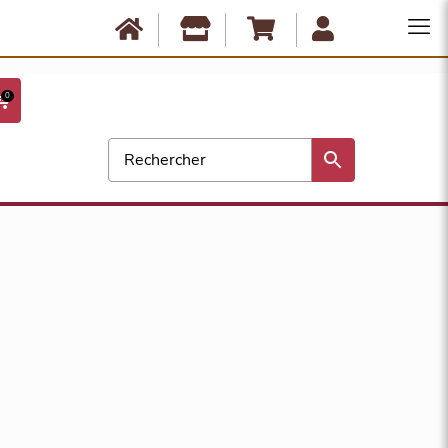
Anbassa est fermé du 10 août au 17 août. Les commandes ne seront
expédiées qu'à partir du 18 août. Bonnes vacances !
0