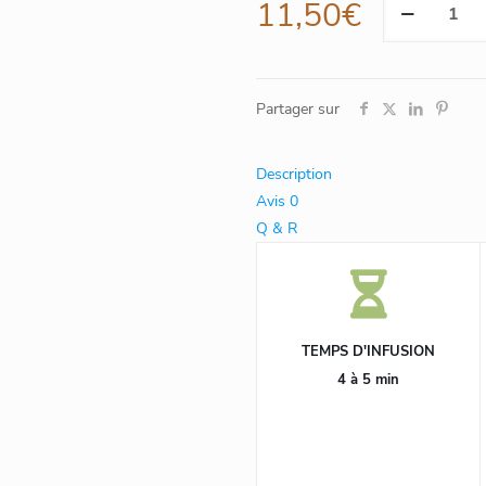
11,50
€
de
Pomme
d'Amour,
24
Partager sur
sachets
Cristal
Description
suremballés
Avis
0
Q & R
TEMPS D'INFUSION
4 à 5 min