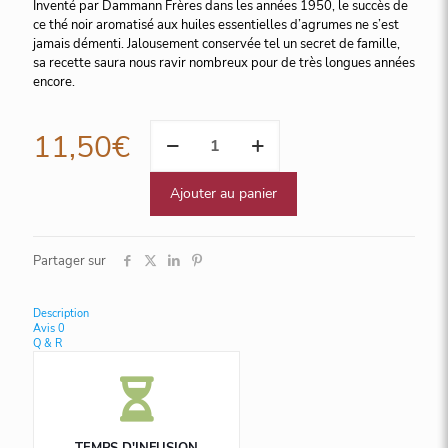
Inventé par Dammann Frères dans les années 1950, le succès de
ce thé noir aromatisé aux huiles essentielles d’agrumes ne s’est
jamais démenti. Jalousement conservée tel un secret de famille,
sa recette saura nous ravir nombreux pour de très longues années
encore.
quantité
11,50
€
de
GOÛT
RUSSE
Ajouter au panier
DOUCHKA,
24
sachets
Partager sur
Cristal
suremballés
Description
Avis
0
Q & R
TEMPS D'INFUSION