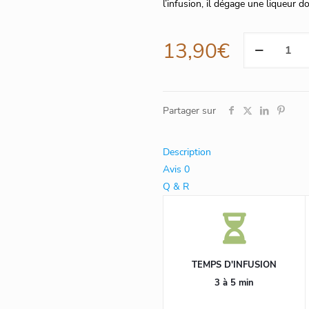
l’infusion, il dégage une liqueur
quantité
13,90
€
de
Darjeeling,
50
sachets
Partager sur
Cristal
Description
Avis
0
Q & R
TEMPS D'INFUSION
3 à 5 min