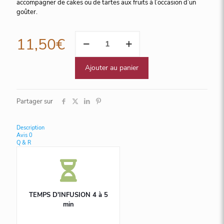
accompagner de cakes ou de tartes aux fruits à l’occasion d’un
goûter.
quantité
11,50
€
de
Caramel,
24
Ajouter au panier
sachets
Cristal
suremballés
Partager sur
Description
Avis
0
Q & R
TEMPS D'INFUSION 4 à 5
min