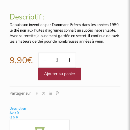
Descriptif :
Depuis son invention par Dammann Frères dans les années 1950,
le thé noir aux huiles d’agrumes connaît un succès inébranlable.
Avec sa recette jalousement gardée en secret, il continue de ravir
les amateurs de thé pour de nombreuses années à venir.
quantité
9,90
€
de
Goût
russe
Ajouter au panier
Douchka,
25
sachets
Partager sur
Cristal
Description
Avis
0
Q & R