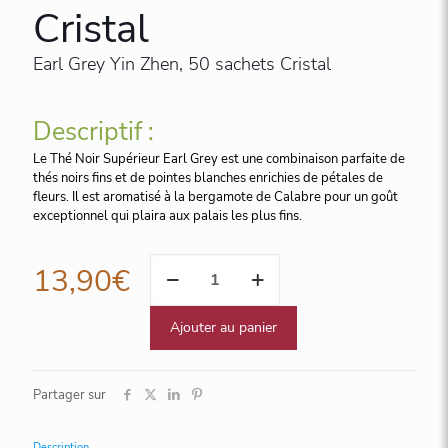
Cristal
Earl Grey Yin Zhen, 50 sachets Cristal
Descriptif :
Le Thé Noir Supérieur Earl Grey est une combinaison parfaite de
thés noirs fins et de pointes blanches enrichies de pétales de
fleurs. Il est aromatisé à la bergamote de Calabre pour un goût
exceptionnel qui plaira aux palais les plus fins.
quantité
13,90
€
de
Earl
Grey
Ajouter au panier
Yin
Zhen,
50
Partager sur
sachets
Cristal
Description