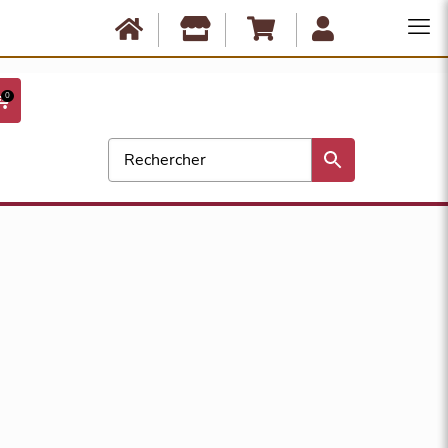
Anbassa est fermé du 10 août au 17 août. Les commandes ne seront
expédiées qu'à partir du 18 août. Bonnes vacances !
0