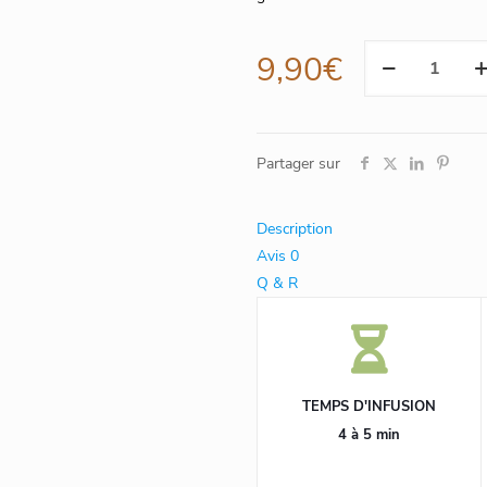
quantité
9,90
€
de
Caramel,
25
sachets
Partager sur
Cristal
Description
Avis
0
Q & R
TEMPS D'INFUSION
4 à 5 min