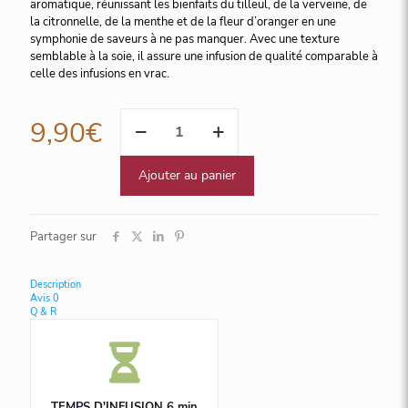
aromatique, réunissant les bienfaits du tilleul, de la verveine, de
la citronnelle, de la menthe et de la fleur d’oranger en une
symphonie de saveurs à ne pas manquer. Avec une texture
semblable à la soie, il assure une infusion de qualité comparable à
celle des infusions en vrac.
quantité
9,90
€
de
Tisane
du
Ajouter au panier
Berger,
25
sachets
Partager sur
Cristal
Description
Avis
0
Q & R
TEMPS D'INFUSION 6 min