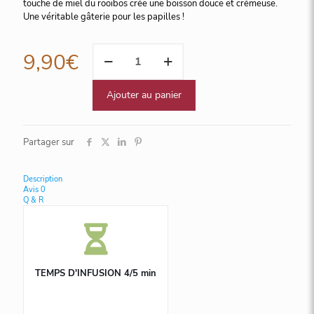
touche de miel du rooibos crée une boisson douce et crémeuse.
Une véritable gâterie pour les papilles !
quantité
9,90
€
de
Rooibos
vanille,
Ajouter au panier
25
sachets
Cristal
Partager sur
Description
Avis
0
Q & R
TEMPS D'INFUSION 4/5 min