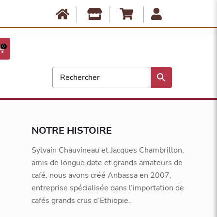
Anbassa est fermé du 10 août au 17 août. Les commandes ne seront
expédiées qu'à partir du 18 août. Bonnes vacances !
0
NOTRE HISTOIRE
Sylvain Chauvineau et Jacques Chambrillon,
amis de longue date et grands amateurs de
café, nous avons créé Anbassa en 2007,
entreprise spécialisée dans l’importation de
cafés grands crus d’Ethiopie.