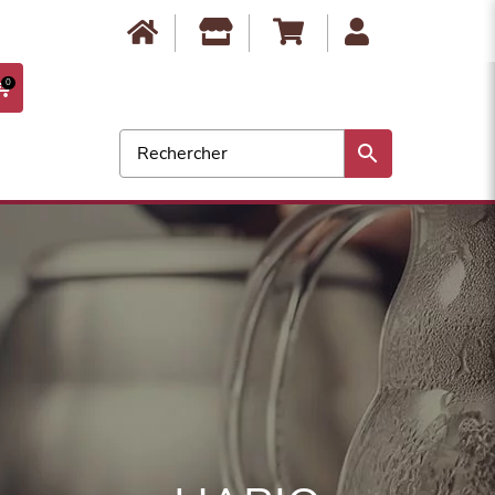
Anbassa est fermé du 10 août au 17 août. Les commandes ne seront
expédiées qu'à partir du 18 août. Bonnes vacances !
0