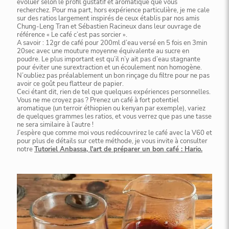
évoluer selon le profil gustatif et aromatique que vous
recherchez. Pour ma part, hors expérience particulière, je me cale
sur des ratios largement inspirés de ceux établis par nos amis
Chung-Leng Tran et Sébastien Racineux dans leur ouvrage de
référence « Le café c’est pas sorcier ».
A savoir : 12gr de café pour 200ml d’eau versé en 5 fois en 3min
20sec avec une mouture moyenne équivalente au sucre en
poudre. Le plus important est qu’il n’y ait pas d’eau stagnante
pour éviter une surextraction et un écoulement non homogène.
N’oubliez pas préalablement un bon rinçage du filtre pour ne pas
avoir ce goût peu flatteur de papier.
Ceci étant dit, rien de tel que quelques expériences personnelles.
Vous ne me croyez pas ? Prenez un café à fort potentiel
aromatique (un terroir éthiopien ou kenyan par exemple), variez
de quelques grammes les ratios, et vous verrez que pas une tasse
ne sera similaire à l’autre !
J’espère que comme moi vous redécouvrirez le café avec la V60 et
pour plus de détails sur cette méthode, je vous invite à consulter
notre
Tutoriel Anbassa, l'art de préparer un bon café : Hario.