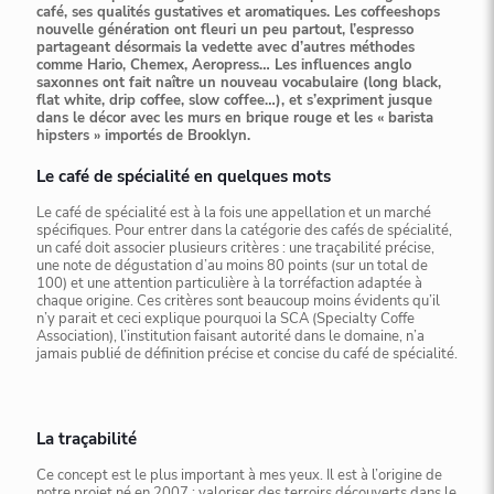
café, ses qualités gustatives et aromatiques. Les coffeeshops
nouvelle génération ont fleuri un peu partout, l’espresso
partageant désormais la vedette avec d’autres méthodes
comme Hario, Chemex, Aeropress… Les influences anglo
saxonnes ont fait naître un nouveau vocabulaire (long black,
flat white, drip coffee, slow coffee…), et s’expriment jusque
dans le décor avec les murs en brique rouge et les « barista
hipsters » importés de Brooklyn.
Le café de spécialité en quelques mots
Le café de spécialité est à la fois une appellation et un marché
spécifiques. Pour entrer dans la catégorie des cafés de spécialité,
un café doit associer plusieurs critères : une traçabilité précise,
une note de dégustation d’au moins 80 points (sur un total de
100) et une attention particulière à la torréfaction adaptée à
chaque origine. Ces critères sont beaucoup moins évidents qu’il
n’y parait et ceci explique pourquoi la SCA (Specialty Coffe
Association), l’institution faisant autorité dans le domaine, n’a
jamais publié de définition précise et concise du café de spécialité.
La traçabilité
Ce concept est le plus important à mes yeux. Il est à l’origine de
notre projet né en 2007 : valoriser des terroirs découverts dans le