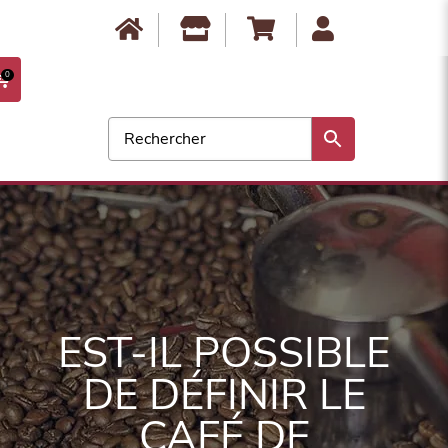
Anbassa est fermé du 10 août au 17 août. Les commandes ne seront
expédiées qu'à partir du 18 août. Bonnes vacances !
0
EST-IL POSSIBLE
DE DÉFINIR LE
CAFÉ DE